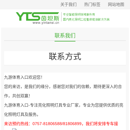
关于我们
热门标签
网站地图
联系我们
联系方式
九游体育入口欢迎您！
您的来访，是我们的缘分，感谢您对我们的信赖，期待更深入的合
作，共创双赢！
九游体育入口-专注亮化照明灯具专业厂家，专业为您提供优质的亮
化照明灯具及服务。
来访预约热线：0757-81806588/81806899，我们将安排专车接