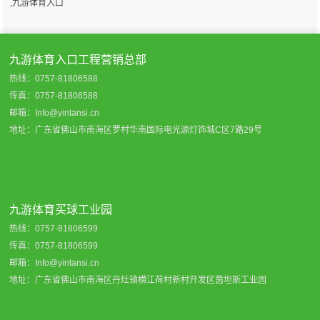
,九游体育入口
九游体育入口工程营销总部
热线：0757-81806588
传真：0757-81806588
邮箱：Info@yintansi.cn
地址：广东省佛山市南海区罗村华南国际电光源灯饰城C区7路29号
九游体育买球工业园
热线：0757-81806599
传真：0757-81806599
邮箱：Info@yintansi.cn
地址：广东省佛山市南海区丹灶镇横江荷村新村开发区茵坦斯工业园