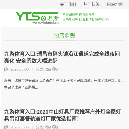
关于我们
热门标签
网站地图
酒店照明
九游体育入口:瑞昌市码头镇沿江通道完成全线夜间
亮化 安全系数大幅进步
日期: 2026-08-06
|
分类:
酒店照明
近来，瑞昌市码头镇沿江通路途灯亮化工程顺利完成调试，完成全线亮灯。此
举完全改进了该路段...
九游体育入口:2026中山灯具厂家推荐户外灯全屋灯
具吊灯套餐轨道灯厂家优选指南！
日期: 2026-08-06
|
分类:
酒店照明