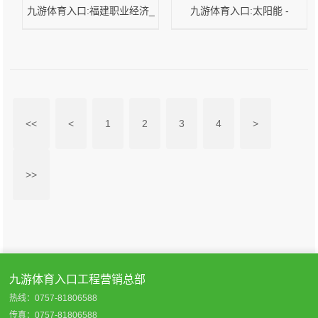
九游体育入口:福建职业经济_
九游体育入口:太阳能 -
区域职业经济信息_我国区域
OFweek智能家居网
_区域 - 前瞻网
<<
<
1
2
3
4
>
>>
九游体育入口工程营销总部
热线：0757-81806588
传真：0757-81806588