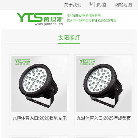
关于我们
热门标签
网站地图
太阳能灯
九游体育入口:2026镍氢充电
九游体育入口:2025年成都市
电池厂家推荐太阳能灯镍氢
政灯具源头厂家top10
充电电池电动牙刷玻璃仪表