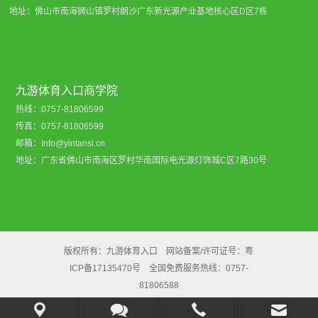
地址：佛山市南海狮山镇罗村朗沙广东新光源产业基地核心区D区7栋
九游体育入口商学院
热线：0757-81806599
传真：0757-81806599
邮箱：Info@yintansi.cn
地址：广东省佛山市南海区罗村华南国际电光源灯饰城C区7路30号
版权所有：
九游体育入口
网站备案/许可证号：
粤
ICP备17135470号
全国免费服务热线：0757-
81806588
专注亮化照明工程整体解决方案！