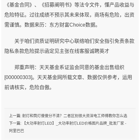
《基金合同》、《招募阐明书》等法令文件，懂产品收益与
危险特征。过往成绩不预示其未来体现，商场有危险，出资
需谨慎。数据来历：东方财富Choice数据。
关于咱们资质证明研究中心联络咱们安全指引免责条款
隐私条款危险提示函定见主张在线客服诚聘英才
郑重声明：天天基金系证监会同意的基金出售组织
[000000303]。天天基金网所载文章、数据仅供参考，运用
前请核实，危险自傲。
上一篇:
射灯和筒灯傻傻分不清？二者区别很大资深电工师傅教你怎么选
下一篇:
【大功率射灯LED】_大功率射灯LED价格图片品牌_批发厂家 -
阿里巴巴