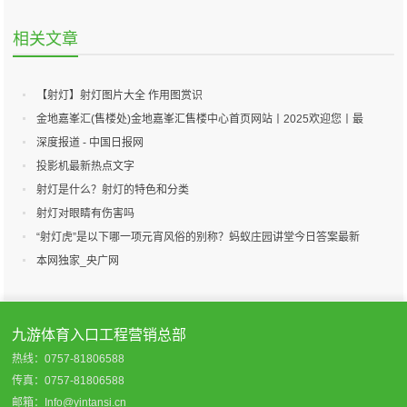
相关文章
【射灯】射灯图片大全 作用图赏识
金地嘉峯汇(售楼处)金地嘉峯汇售楼中心首页网站丨2025欢迎您丨最
新楼盘详情-处丨2025欢迎您-楼盘评测-户型配套
深度报道 - 中国日报网
投影机最新热点文字
射灯是什么？射灯的特色和分类
射灯对眼睛有伤害吗
“射灯虎”是以下哪一项元宵风俗的别称？蚂蚁庄园讲堂今日答案最新
3月3日
本网独家_央广网
九游体育入口工程营销总部
热线：0757-81806588
传真：0757-81806588
邮箱：Info@yintansi.cn